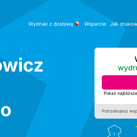
Wydruki z dostawą
Wsparcie
Jak druko
owicz
wydr
go
Potrzebujesz wsp
1