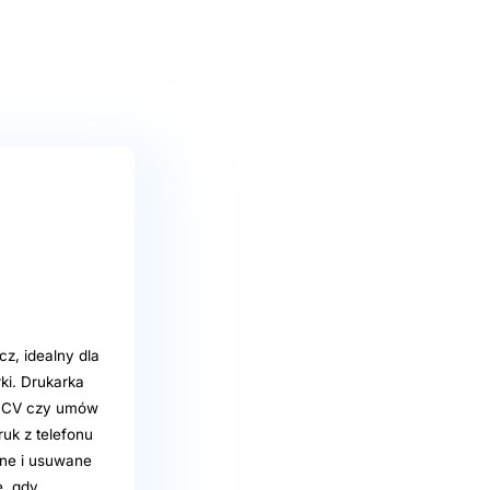
z, idealny dla
ki. Drukarka
w, CV czy umów
ruk z telefonu
ane i usuwane
e, gdy