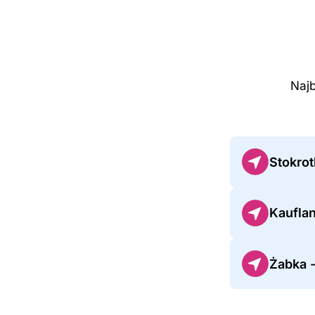
Najb
Stokro
Kaufla
Żabka 