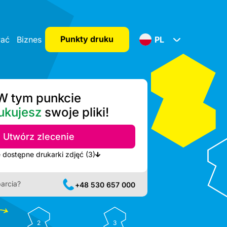
Punkty druku
wać
Biznes
PL
W tym punkcie
ukujesz
swoje pliki!
Utwórz zlecenie
Pokaż najbliższe dostępne drukarki zdjęć (3)
arcia?
+48 530 657 000
2
3