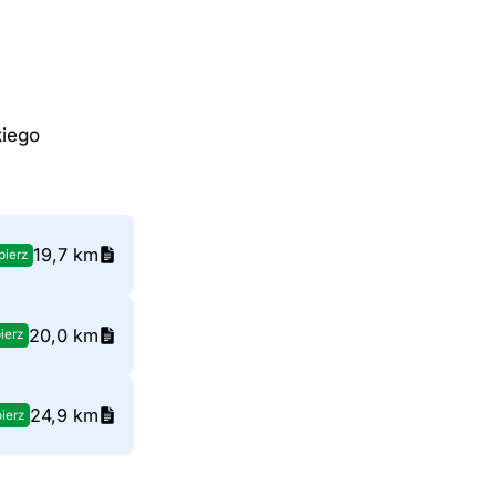
kiego
19,7 km
ierz
20,0 km
ierz
24,9 km
ierz