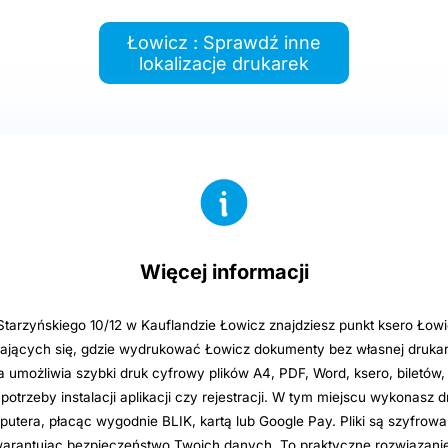
Łowicz : Sprawdź inne
lokalizacje drukarek
Więcej informacji
Starzyńskiego 10/12 w Kauflandzie Łowicz znajdziesz punkt ksero Łowic
ających się, gdzie wydrukować Łowicz dokumenty bez własnej drukar
umożliwia szybki druk cyfrowy plików A4, PDF, Word, ksero, biletó
potrzeby instalacji aplikacji czy rejestracji. W tym miejscu wykonasz d
putera, płacąc wygodnie BLIK, kartą lub Google Pay. Pliki są szyfrow
arantując bezpieczeństwo Twoich danych. To praktyczne rozwiązani