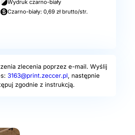
Wydruk czarno-biały
Czarno-biały: 0,69 zł brutto/str.
zenia zlecenia poprzez e-mail. Wyślij
es:
3163@print.zeccer.pl
, następnie
ępuj zgodnie z instrukcją.