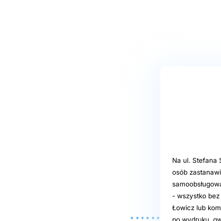
Na ul. Stefana 
osób zastanawi
samoobsługowa 
- wszystko bez 
Łowicz lub kom
po wydruku, gw