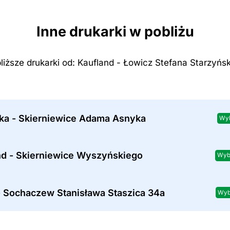
Inne drukarki w pobliżu
liższe drukarki od: Kaufland - Łowicz Stefana Starzyńs
tka - Skierniewice Adama Asnyka
Wyb
nd - Skierniewice Wyszyńskiego
Wyb
- Sochaczew Stanisława Staszica 34a
Wyb