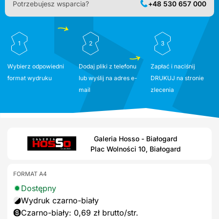
Potrzebujesz wsparcia?
+48 530 657 000
1
2
3
Wybierz odpowiedni
Dodaj pliki z telefonu
Zapłać i naciśnij
format wydruku
lub wyślij na adres e-
DRUKUJ na stronie
mail
zlecenia
Galeria Hosso - Białogard
Plac Wolności 10, Białogard
FORMAT A4
Dostępny
Wydruk czarno-biały
Czarno-biały: 0,69 zł brutto/str.