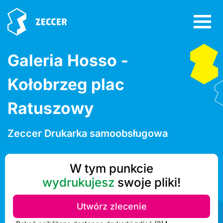
Galeria Hosso -
Kołobrzeg plac
Ratuszowy
Zeccer Drukarka samoobsługowa
W tym punkcie
wydrukujesz
swoje pliki!
Utwórz zlecenie