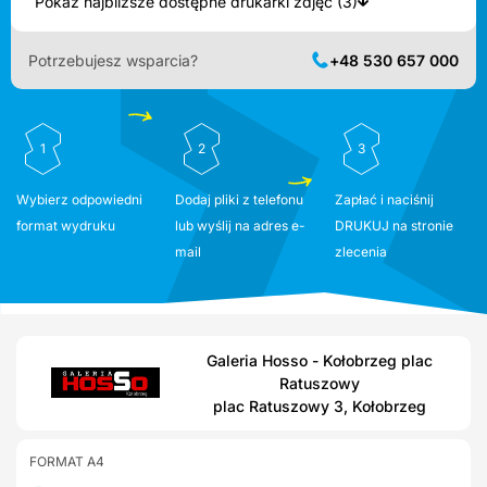
Pokaż najbliższe dostępne drukarki zdjęć (3)
Potrzebujesz wsparcia?
+48 530 657 000
1
2
3
Wybierz odpowiedni
Dodaj pliki z telefonu
Zapłać i naciśnij
format wydruku
lub wyślij na adres e-
DRUKUJ na stronie
mail
zlecenia
Galeria Hosso - Kołobrzeg plac
Ratuszowy
plac Ratuszowy 3, Kołobrzeg
FORMAT A4