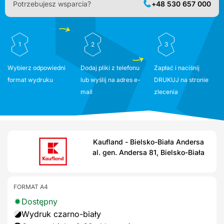
Potrzebujesz wsparcia?
+48 530 657 000
1
2
3
Wybierz odpowiedni
Dodaj pliki z telefonu
Zapłać i naciśnij
format wydruku
lub wyślij na adres e-
DRUKUJ na stronie
mail
zlecenia
Kaufland - Bielsko-Biała Andersa
al. gen. Andersa 81, Bielsko-Biała
FORMAT A4
Dostępny
Wydruk czarno-biały