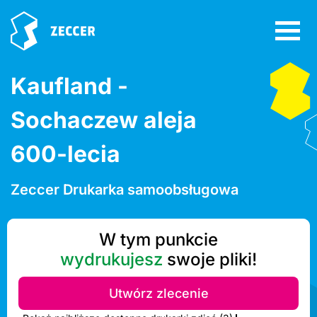
Kaufland -
Sochaczew aleja
600-lecia
Zeccer Drukarka samoobsługowa
W tym punkcie
wydrukujesz
swoje pliki!
Utwórz zlecenie