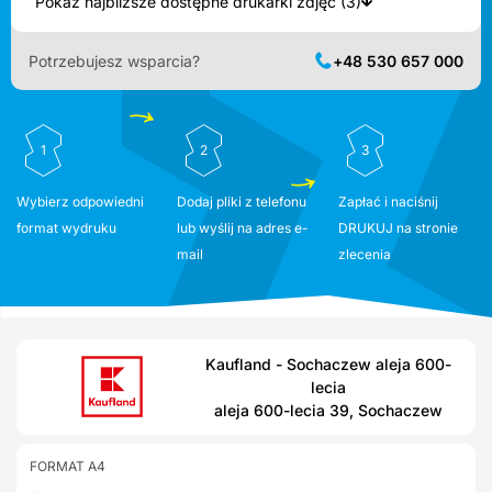
Pokaż najbliższe dostępne drukarki zdjęć (3)
Potrzebujesz wsparcia?
+48 530 657 000
1
2
3
Wybierz odpowiedni
Dodaj pliki z telefonu
Zapłać i naciśnij
format wydruku
lub wyślij na adres e-
DRUKUJ na stronie
mail
zlecenia
Kaufland - Sochaczew aleja 600-
lecia
aleja 600-lecia 39, Sochaczew
FORMAT A4