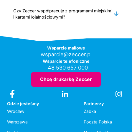
Czy Zeccer współpracuje z programami miejskimi
i kartami lojalnościowymi?
Wsparcie mailowe
wsparcie@zeccer.pl
Wsparcie telefoniczne
+48 530 657 000
Chcę drukarkę Zeccer
Gdzie jesteśmy
Partnerzy
Wrocław
Żabka
Warszawa
Poczta Polska