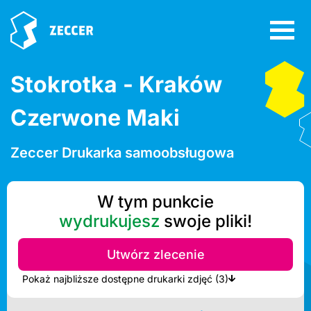
Stokrotka - Kraków
Czerwone Maki
Zeccer Drukarka samoobsługowa
W tym punkcie
wydrukujesz
swoje pliki!
Utwórz zlecenie
Pokaż najbliższe dostępne drukarki zdjęć (3)