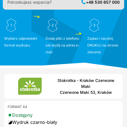
Potrzebujesz wsparcia?
+48 530 657 000
1
2
3
Wybierz odpowiedni
Dodaj pliki z telefonu
Zapłać i naciśnij
format wydruku
lub wyślij na adres e-
DRUKUJ na stronie
mail
zlecenia
Stokrotka - Kraków Czerwone
Maki
Czerwone Maki 53, Kraków
FORMAT A4
Dostępny
Wydruk czarno-biały