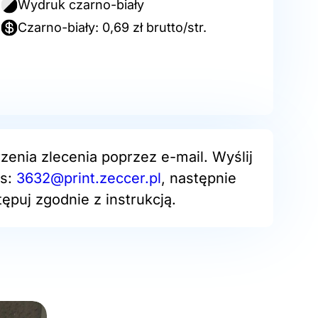
Wydruk czarno-biały
Czarno-biały: 0,69 zł brutto/str.
zenia zlecenia poprzez e-mail. Wyślij
es:
3632@print.zeccer.pl
, następnie
ępuj zgodnie z instrukcją.