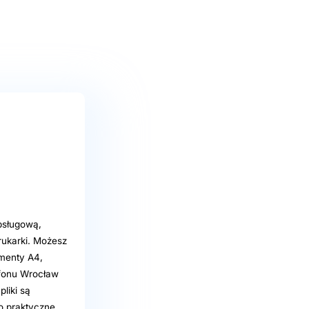
bsługową,
rukarki. Możesz
umenty A4,
lefonu Wrocław
liki są
o praktyczne