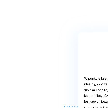
W punkcie kser
idealną, gdy z
szybko i bez re
ksero, bilety, 
jest łatwy i be
szyfrowane i a