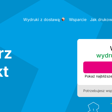
Wydruki z dostawą
Wsparcie
Jak druko
rz
wydr
kt
Potrzebujesz wsp
1