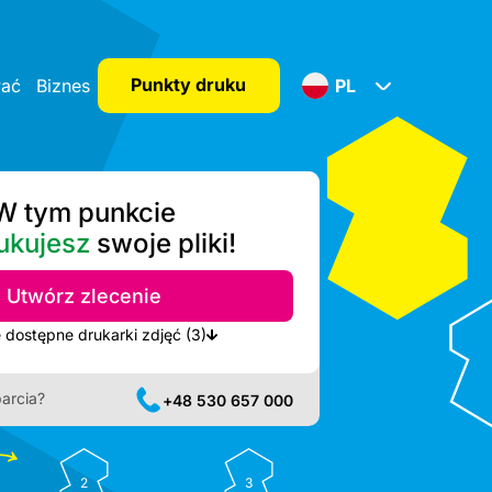
Punkty druku
wać
Biznes
PL
W tym punkcie
ukujesz
swoje pliki!
Utwórz zlecenie
Pokaż najbliższe dostępne drukarki zdjęć (3)
arcia?
+48 530 657 000
2
3