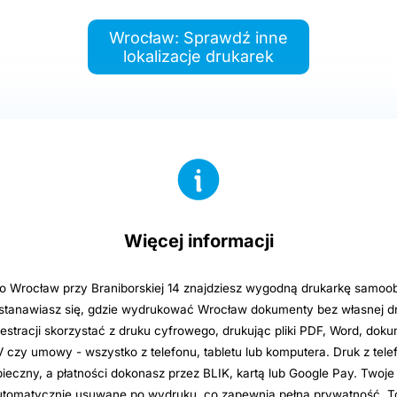
Wrocław: Sprawdź inne
lokalizacje drukarek
Więcej informacji
o Wrocław przy Braniborskiej 14 znajdziesz wygodną drukarkę samoo
astanawiasz się, gdzie wydrukować Wrocław dokumenty bez własnej d
jestracji skorzystać z druku cyfrowego, drukując pliki PDF, Word, dok
CV czy umowy - wszystko z telefonu, tabletu lub komputera. Druk z te
zpieczny, a płatności dokonasz przez BLIK, kartą lub Google Pay. Twoje p
utomatycznie usuwane po wydruku, co zapewnia pełną prywatność. T