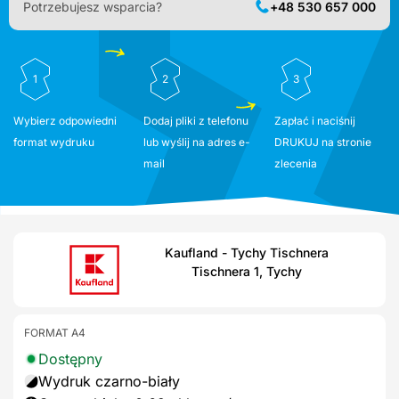
Potrzebujesz wsparcia?
+48 530 657 000
1
2
3
Wybierz odpowiedni
Dodaj pliki z telefonu
Zapłać i naciśnij
format wydruku
lub wyślij na adres e-
DRUKUJ na stronie
mail
zlecenia
Kaufland - Tychy Tischnera
Tischnera 1, Tychy
FORMAT A4
Dostępny
Wydruk czarno-biały