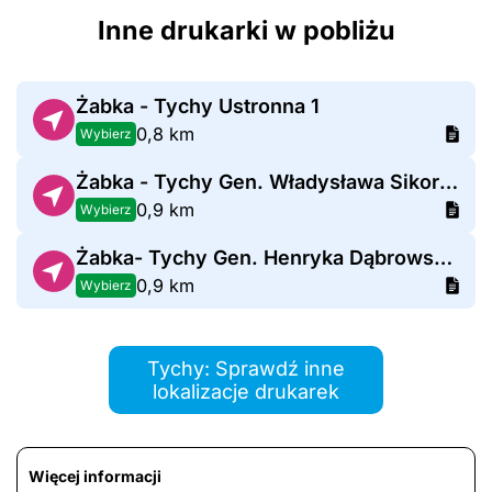
Inne drukarki w pobliżu
Żabka - Tychy Ustronna 1
0,8 km
Wybierz
Żabka - Tychy Gen. Władysława Sikorskiego 69
0,9 km
Wybierz
Żabka- Tychy Gen. Henryka Dąbrowskiego 95
0,9 km
Wybierz
Tychy: Sprawdź inne
lokalizacje drukarek
Więcej informacji