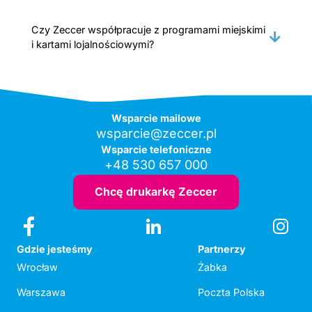
Czy Zeccer współpracuje z programami miejskimi
i kartami lojalnościowymi?
Wsparcie mailowe
wsparcie@zeccer.pl
Wsparcie telefoniczne
+48 530 657 000
Chcę drukarkę Zeccer
Gdzie jesteśmy
Partnerzy
Wrocław
Żabka
Warszawa
Poczta Polska