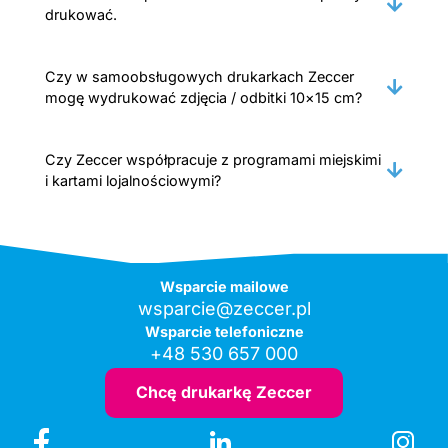
drukować.
Czy w samoobsługowych drukarkach Zeccer
mogę wydrukować zdjęcia / odbitki 10×15 cm?
Czy Zeccer współpracuje z programami miejskimi
i kartami lojalnościowymi?
Wsparcie mailowe
wsparcie@zeccer.pl
Wsparcie telefoniczne
+48 530 657 000
Chcę drukarkę Zeccer