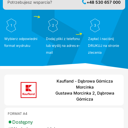
Potrzebujesz wsparcia?
+48 530 657 000
1
2
3
Wybierz odpowiedni
Dodaj pliki z telefonu
Zapłać i naciśnij
format wydruku
lub wyślij na adres e-
DRUKUJ na stronie
mail
zlecenia
Kaufland - Dąbrowa Górnicza
Morcinka
Gustawa Morcinka 2, Dąbrowa
Górnicza
FORMAT A4
Dostępny