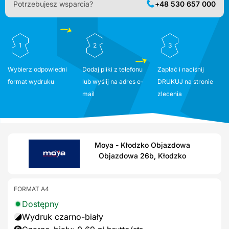
Potrzebujesz wsparcia?
+48 530 657 000
1
2
3
Wybierz odpowiedni
Dodaj pliki z telefonu
Zapłać i naciśnij
format wydruku
lub wyślij na adres e-
DRUKUJ na stronie
mail
zlecenia
Moya - Kłodzko Objazdowa
Objazdowa 26b, Kłodzko
FORMAT A4
Dostępny
Wydruk czarno-biały