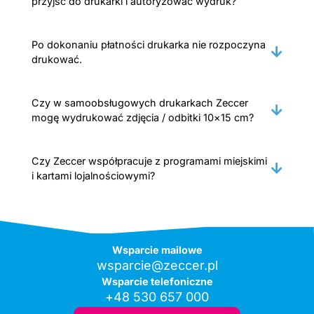
przyjść do drukarki i autoryzować wydruk?
Po dokonaniu płatności drukarka nie rozpoczyna
drukować.
Czy w samoobsługowych drukarkach Zeccer
mogę wydrukować zdjęcia / odbitki 10×15 cm?
Czy Zeccer współpracuje z programami miejskimi
i kartami lojalnościowymi?
Wsparcie mailowe
wsparcie@zeccer.pl
Wsparcie telefoniczne
+48 530 657 000