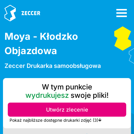
Moya - Kłodzko
Objazdowa
Zeccer Drukarka samoobsługowa
W tym punkcie
wydrukujesz
swoje pliki!
Utwórz zlecenie
Pokaż najbliższe dostępne drukarki zdjęć (3)