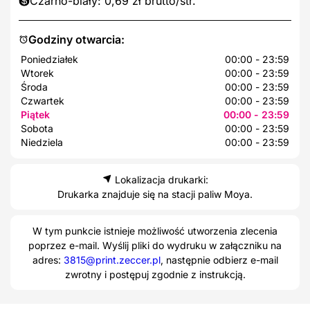
Czarno-biały: 0,69 zł brutto/str.
Godziny otwarcia:
Poniedziałek
00:00 - 23:59
Wtorek
00:00 - 23:59
Środa
00:00 - 23:59
Czwartek
00:00 - 23:59
Piątek
00:00 - 23:59
Sobota
00:00 - 23:59
Niedziela
00:00 - 23:59
Lokalizacja drukarki:
Drukarka znajduje się na stacji paliw Moya.
W tym punkcie istnieje możliwość utworzenia zlecenia
poprzez e-mail. Wyślij pliki do wydruku w załączniku na
adres:
3815@print.zeccer.pl
, następnie odbierz e-mail
zwrotny i postępuj zgodnie z instrukcją.