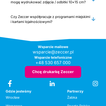
mogę wydrukować zdjęcia / odbitki 10×15 cm?
Czy Zeccer współpracuje z programami miejskimi
i kartami lojalnościowymi?
Wsparcie mailowe
wsparcie@zeccer.pl
Wsparcie telefoniczne
+48 530 657 000
Chcę drukarkę Zeccer
Gdzie jesteśmy
Partnerzy
Wrocław
Żabka
Warszawa
Poczta Polska