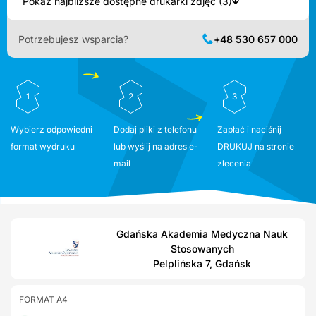
Pokaż najbliższe dostępne drukarki zdjęć (3)
Potrzebujesz wsparcia?
+48 530 657 000
1
2
3
Wybierz odpowiedni
Dodaj pliki z telefonu
Zapłać i naciśnij
format wydruku
lub wyślij na adres e-
DRUKUJ na stronie
mail
zlecenia
Gdańska Akademia Medyczna Nauk
Stosowanych
Pelplińska 7, Gdańsk
FORMAT A4