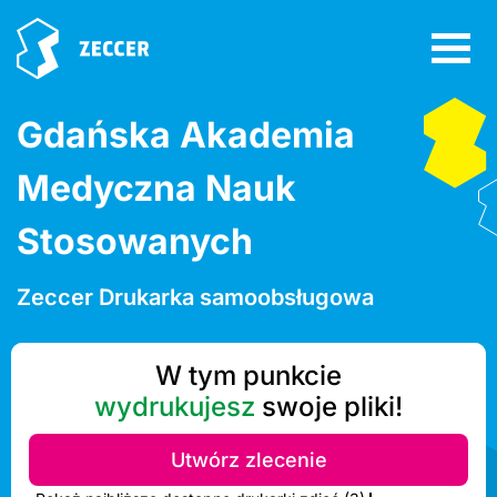
Gdańska Akademia
Medyczna Nauk
Stosowanych
Zeccer Drukarka samoobsługowa
W tym punkcie
wydrukujesz
swoje pliki!
Utwórz zlecenie