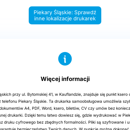
Piekary Śląskie: Sprawdź
inne lokalizacje drukarek
Więcej informacji
skich przy ul. Bytomskiej 41, w Kauflandzie, znajduje się punkt ksero 
 telefonu Piekary Śląskie. Ta drukarka samoobsługowa umożliwia szy
okumentów A4, PDF, Word, ksero, biletów, CV czy umów bez koniecz
nej drukarki. Dzięki temu łatwo dowiesz się, gdzie wydrukować w Piek
sz druku cyfrowego bez zbędnych formalności. Pliki są szyfrowane i
arantuje bezpieczeństwo Twoich danych. W punkcie można dokonać p