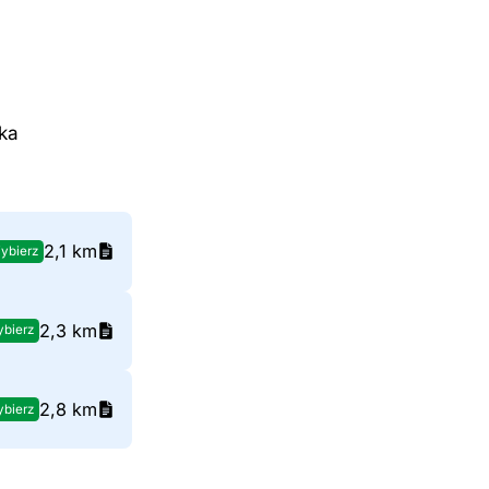
ska
2,1 km
ybierz
2,3 km
bierz
2,8 km
bierz