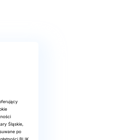
oferujący
bkie
ności
ary Śląskie,
 usuwane po
łatności BLIK,