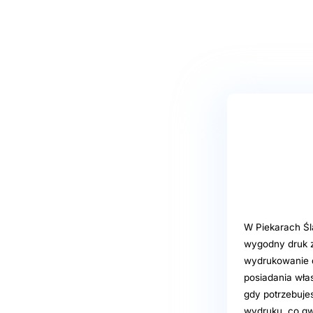
W Piekarach Ślą
wygodny druk z
wydrukowanie d
posiadania włas
gdy potrzebuje
wydruku, co gw