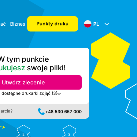
Punkty druku
wać
Biznes
PL
W tym punkcie
ukujesz
swoje pliki!
Utwórz zlecenie
Pokaż najbliższe dostępne drukarki zdjęć (3)
arcia?
+48 530 657 000
2
3