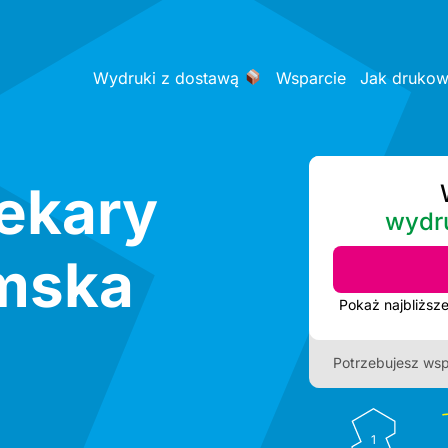
Wydruki z dostawą
Wsparcie
Jak druko
iekary
wydr
omska
Potrzebujesz wsp
1