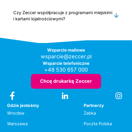
Czy Zeccer współpracuje z programami miejskimi
i kartami lojalnościowymi?
Wsparcie mailowe
wsparcie@zeccer.pl
Wsparcie telefoniczne
+48 530 657 000
Chcę drukarkę Zeccer
Gdzie jesteśmy
Partnerzy
Wrocław
Żabka
Warszawa
Poczta Polska