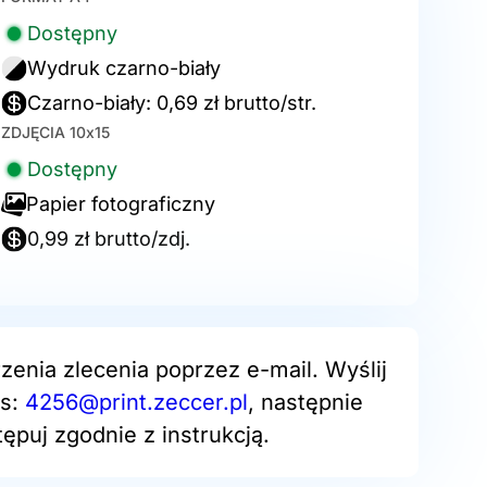
Dostępny
Wydruk czarno-biały
Czarno-biały: 0,69 zł brutto/str.
ZDJĘCIA 10x15
Dostępny
Papier fotograficzny
0,99 zł brutto/zdj.
zenia zlecenia poprzez e-mail. Wyślij
es:
4256@print.zeccer.pl
, następnie
ępuj zgodnie z instrukcją.