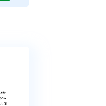
dnie
upów.
Jeśli