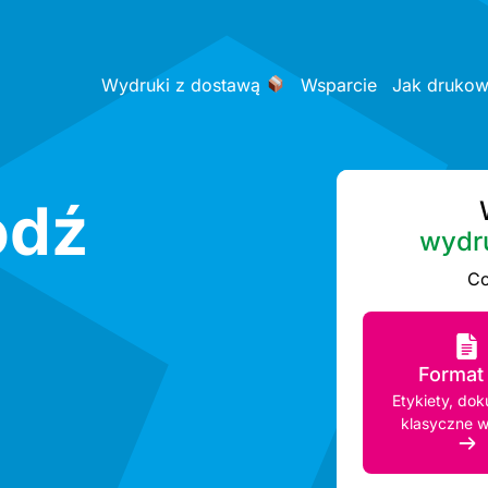
Wydruki z dostawą
Wsparcie
Jak druko
ódź
wydr
Co
Format
Etykiety, do
klasyczne w