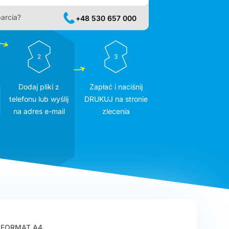
arcia?
+48 530 657 000
2
3
Dodaj pliki z
Zapłać i naciśnij
telefonu lub wyślij
DRUKUJ na stronie
na adres e-mail
zlecenia
FORMAT A4