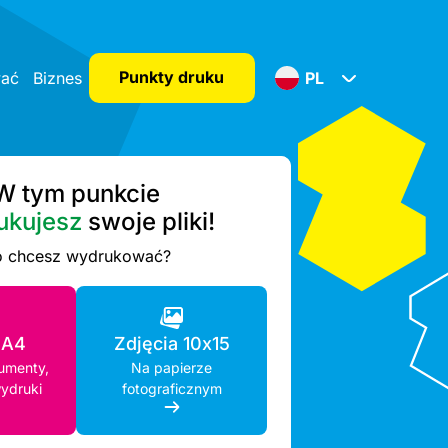
Punkty druku
wać
Biznes
PL
W tym punkcie
ukujesz
swoje pliki!
 chcesz wydrukować?
 A4
Zdjęcia 10x15
kumenty,
Na papierze
ydruki
fotograficznym