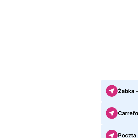
Żabka 
Carref
Poczta