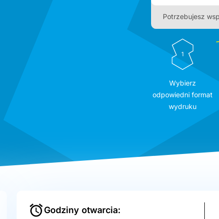
Potrzebujesz wsp
1
Wybierz
odpowiedni format
wydruku
Godziny otwarcia: