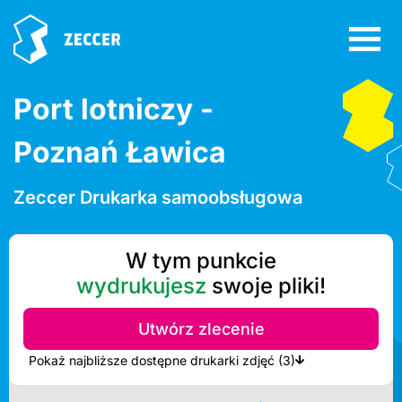
Port lotniczy -
Poznań Ławica
Zeccer Drukarka samoobsługowa
W tym punkcie
wydrukujesz
swoje pliki!
Utwórz zlecenie
Pokaż najbliższe dostępne drukarki zdjęć (3)