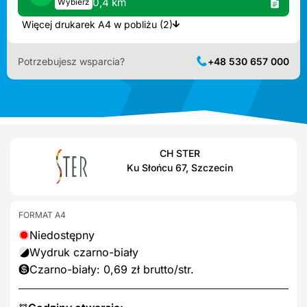
0,4 km
Wybierz
Więcej drukarek A4 w pobliżu (2)
Potrzebujesz wsparcia?
+48 530 657 000
CH STER
Ku Słońcu 67, Szczecin
FORMAT A4
Niedostępny
Wydruk czarno-biały
Czarno-biały: 0,69 zł brutto/str.