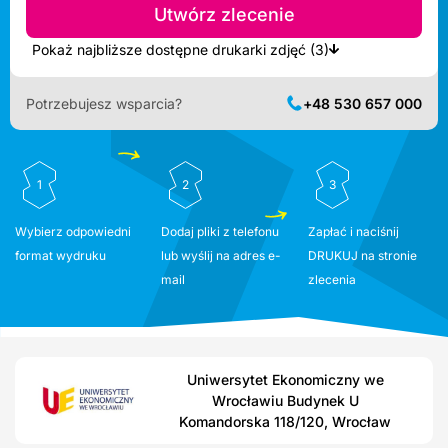
Utwórz zlecenie
Pokaż najbliższe dostępne drukarki zdjęć (3)
Potrzebujesz wsparcia?
+48 530 657 000
1
2
3
Wybierz odpowiedni
Dodaj pliki z telefonu
Zapłać i naciśnij
format wydruku
lub wyślij na adres e-
DRUKUJ na stronie
mail
zlecenia
Uniwersytet Ekonomiczny we
Wrocławiu Budynek U
Komandorska 118/120, Wrocław