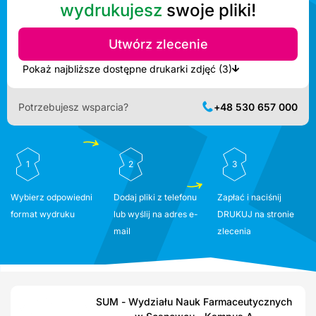
wydrukujesz
swoje pliki!
Utwórz zlecenie
Pokaż najbliższe dostępne drukarki zdjęć (3)
Potrzebujesz wsparcia?
+48 530 657 000
1
2
3
Wybierz odpowiedni
Dodaj pliki z telefonu
Zapłać i naciśnij
format wydruku
lub wyślij na adres e-
DRUKUJ na stronie
mail
zlecenia
SUM - Wydziału Nauk Farmaceutycznych