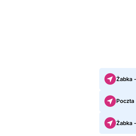
Żabka 
Poczta 
Żabka -