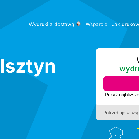
Wydruki z dostawą
Wsparcie
Jak druko
Olsztyn
wydr
Potrzebujesz wsp
1