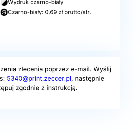
Wydruk czarno-biały
Czarno-biały: 0,69 zł brutto/str.
zenia zlecenia poprzez e-mail. Wyślij
es:
5340@print.zeccer.pl
, następnie
ępuj zgodnie z instrukcją.