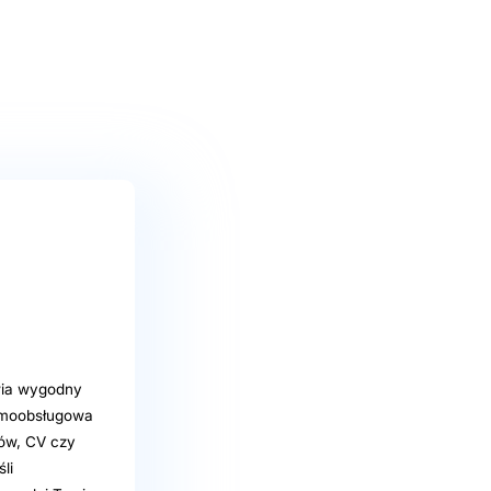
iwia wygodny
samoobsługowa
ów, CV czy
li