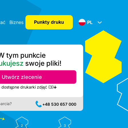
Punkty druku
wać
Biznes
PL
W tym punkcie
ukujesz
swoje pliki!
Utwórz zlecenie
Pokaż najbliższe dostępne drukarki zdjęć (3)
arcia?
+48 530 657 000
2
3