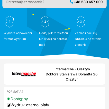
Potrzebujesz wsparcia?
+48 530 657 000
1
2
3
Wybierz odpowiedni
Dodaj pliki z telefonu
Zapłać i naciśnij
format wydruku
lub wyślij na adres e-
DRUKUJ na stronie
mail
zlecenia
Intermarche - Olsztyn
Doktora Stanisława Dorantta 20,
Olsztyn
FORMAT A4
Dostępny
Wydruk czarno-biały