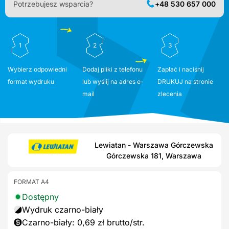
Potrzebujesz wsparcia?
+48 530 657 000
1
2
3
Wybierz odpowiedni
Dodaj pliki z telefonu
Zapłać i naciśnij
format wydruku
lub wyślij na adres e-
DRUKUJ na stronie
mail
zlecenia
Lewiatan - Warszawa Górczewska
Górczewska 181, Warszawa
FORMAT A4
Dostępny
Wydruk czarno-biały
Czarno-biały: 0,69 zł brutto/str.