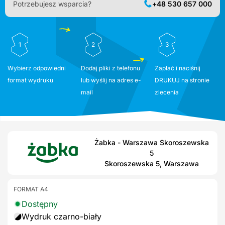
Potrzebujesz wsparcia?
+48 530 657 000
1
2
3
Wybierz odpowiedni
Dodaj pliki z telefonu
Zapłać i naciśnij
format wydruku
lub wyślij na adres e-
DRUKUJ na stronie
mail
zlecenia
Żabka - Warszawa Skoroszewska
5
Skoroszewska 5, Warszawa
FORMAT A4
Dostępny
Wydruk czarno-biały