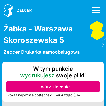
Żabka - Warszawa
Skoroszewska 5
Zeccer Drukarka samoobsługowa
W tym punkcie
wydrukujesz
swoje pliki!
Utwórz zlecenie
Pokaż najbliższe dostępne drukarki zdjęć (3)