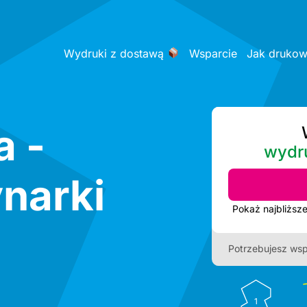
Wydruki z dostawą
Wsparcie
Jak druko
a -
wydr
narki
Potrzebujesz wsp
1