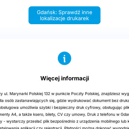
Gdańsk: Sprawdź inne
lokalizacje drukarek
Więcej informacji
 ul. Marynarki Polskiej 132 w punkcie Poczty Polskiej, znajdziesz wy
 dla osób zastanawiających się, gdzie wydrukować dokument bez druka
bsługowa umożliwia szybki i bezpieczny druk cyfrowy, obsługując pli
enty A4, a także ksero, bilety, CV czy umowy. Druk z telefonu w Gda
ty - wystarczy przesłać plik bezpośrednio z urządzenia mobilnego lub
stalowania aplikacji czy rejestracji. Płatności można dokonać wygod