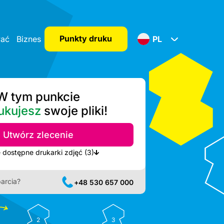
Punkty druku
wać
Biznes
PL
W tym punkcie
ukujesz
swoje pliki!
Utwórz zlecenie
Pokaż najbliższe dostępne drukarki zdjęć (3)
arcia?
+48 530 657 000
2
3