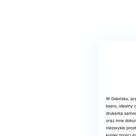
W Gdańsku, przy
ksero, idealny
drukarka samoo
oraz inne dokum
niezwykle pros
konieczności in