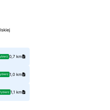
lskiej
0,7 km
bierz
1,0 km
ybierz
1,1 km
ybierz