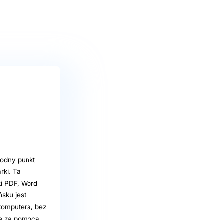
godny punkt
rki. Ta
ki PDF, Word
ńsku jest
 komputera, bez
nie za pomocą