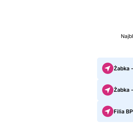
Najbl
Żabka 
Żabka -
Filia B