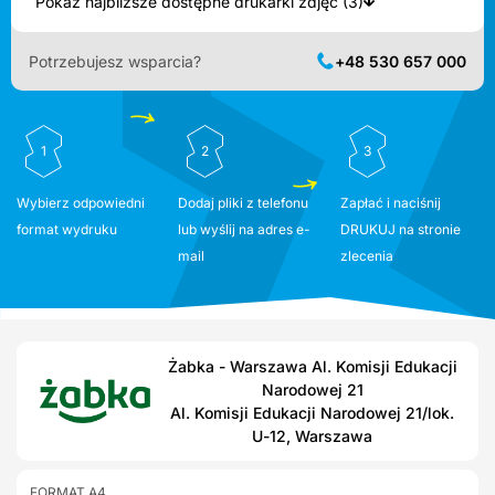
Pokaż najbliższe dostępne drukarki zdjęć (3)
Potrzebujesz wsparcia?
+48 530 657 000
1
2
3
Wybierz odpowiedni
Dodaj pliki z telefonu
Zapłać i naciśnij
format wydruku
lub wyślij na adres e-
DRUKUJ na stronie
mail
zlecenia
Żabka - Warszawa Al. Komisji Edukacji
Narodowej 21
Al. Komisji Edukacji Narodowej 21/lok.
U-12, Warszawa
FORMAT A4