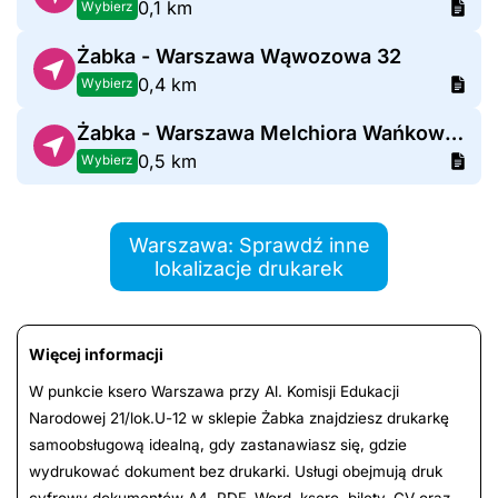
0,1 km
Wybierz
Żabka - Warszawa Wąwozowa 32
0,4 km
Wybierz
Żabka - Warszawa Melchiora Wańkowicza 1
0,5 km
Wybierz
Warszawa: Sprawdź inne
lokalizacje drukarek
Więcej informacji
W punkcie ksero Warszawa przy Al. Komisji Edukacji
Narodowej 21/lok.U-12 w sklepie Żabka znajdziesz drukarkę
samoobsługową idealną, gdy zastanawiasz się, gdzie
wydrukować dokument bez drukarki. Usługi obejmują druk
cyfrowy dokumentów A4, PDF, Word, ksero, bilety, CV oraz