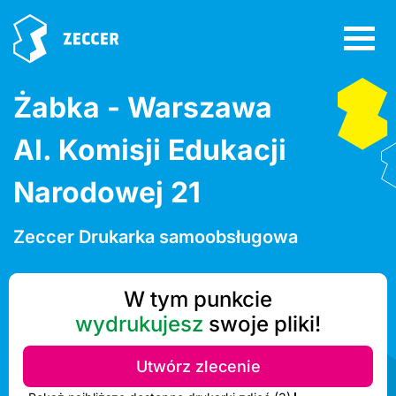
Żabka - Warszawa
Al. Komisji Edukacji
Narodowej 21
Zeccer Drukarka samoobsługowa
W tym punkcie
wydrukujesz
swoje pliki!
Utwórz zlecenie