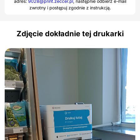
adres:
9028@print.zeccer.pl
, następnie odbierz e-mail
zwrotny i postępuj zgodnie z instrukcją.
Zdjęcie dokładnie tej drukarki