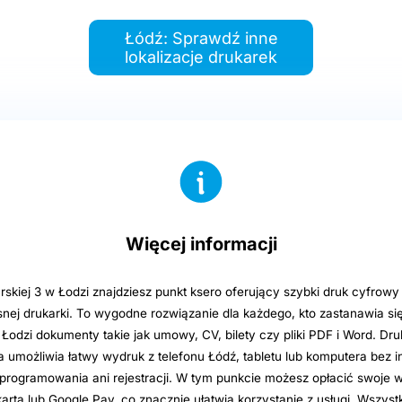
Łódź: Sprawdź inne
lokalizacje drukarek
Więcej informacji
skiej 3 w Łodzi znajdziesz punkt ksero oferujący szybki druk cyfrowy
nej drukarki. To wygodne rozwiązanie dla każdego, kto zastanawia się
odzi dokumenty takie jak umowy, CV, bilety czy pliki PDF i Word. Dru
możliwia łatwy wydruk z telefonu Łódź, tabletu lub komputera bez in
rogramowania ani rejestracji. W tym punkcie możesz opłacić swoje w
rtą lub Google Pay, co znacznie ułatwia korzystanie z usługi. Wszystki