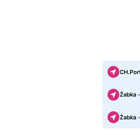
CH.Port
Żabka 
Żabka 