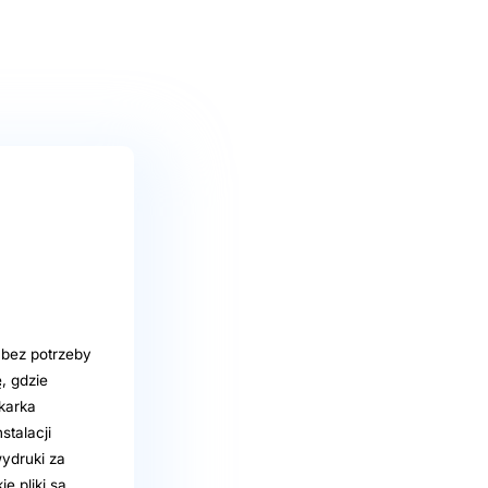
 bez potrzeby
, gdzie
karka
stalacji
ydruki za
e pliki są