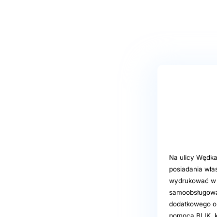
Na ulicy Wędkar
posiadania włas
wydrukować w Ł
samoobsługowa u
dodatkowego op
pomocą BLIK, ka