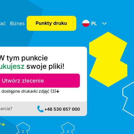
Punkty druku
wać
Biznes
PL
W tym punkcie
ukujesz
swoje pliki!
Utwórz zlecenie
Pokaż najbliższe dostępne drukarki zdjęć (3)
arcia?
+48 530 657 000
2
3