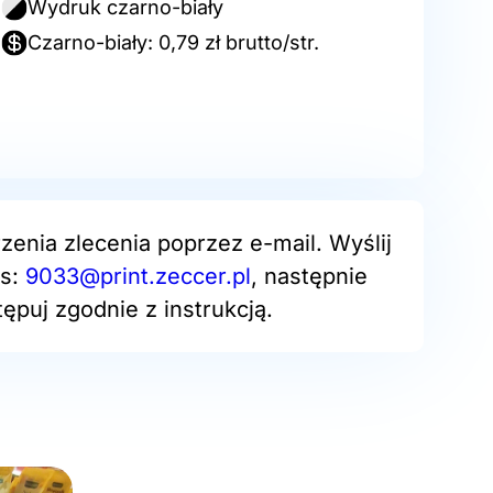
Wydruk czarno-biały
Czarno-biały: 0,79 zł brutto/str.
zenia zlecenia poprzez e-mail. Wyślij
es:
9033@print.zeccer.pl
, następnie
ępuj zgodnie z instrukcją.