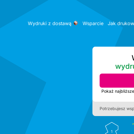
Wydruki z dostawą
Wsparcie
Jak druko
wydr
3
Potrzebujesz wsp
1