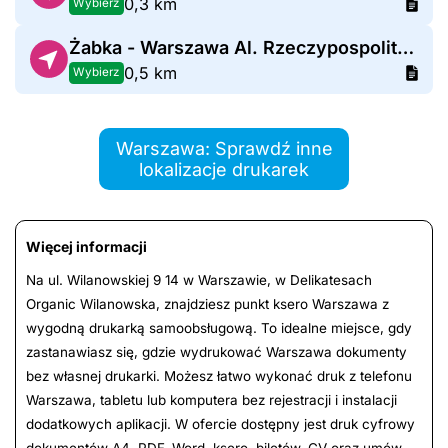
0,3 km
Wybierz
Żabka - Warszawa Al. Rzeczypospolitej 18
0,5 km
Wybierz
Warszawa: Sprawdź inne
lokalizacje drukarek
Więcej informacji
Na ul. Wilanowskiej 9 14 w Warszawie, w Delikatesach
Organic Wilanowska, znajdziesz punkt ksero Warszawa z
wygodną drukarką samoobsługową. To idealne miejsce, gdy
zastanawiasz się, gdzie wydrukować Warszawa dokumenty
bez własnej drukarki. Możesz łatwo wykonać druk z telefonu
Warszawa, tabletu lub komputera bez rejestracji i instalacji
dodatkowych aplikacji. W ofercie dostępny jest druk cyfrowy
dokumentów A4, PDF, Word, ksero, biletów, CV oraz umów -