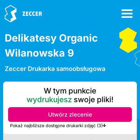
Delikatesy Organic
Wilanowska 9
Zeccer Drukarka samoobsługowa
W tym punkcie
wydrukujesz
swoje pliki!
Utwórz zlecenie
Pokaż najbliższe dostępne drukarki zdjęć (3)