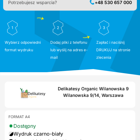
Potrzebujesz wsparcia?
+48 530 657 000
1
2
3
Wybierz odpowiedni
Dodaj pliki z telefonu
Zapłać i naciśnij
format wydruku
lub wyślij na adres e-
DRUKUJ na stronie
mail
zlecenia
Delikatesy Organic Wilanowska 9
Wilanowska 9/14, Warszawa
FORMAT A4
Dostępny
Wydruk czarno-biały