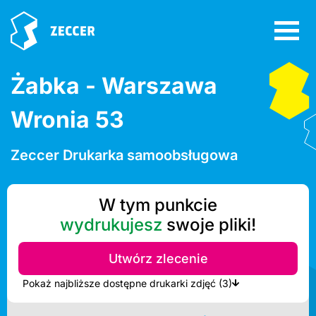
Żabka - Warszawa
Wronia 53
Zeccer Drukarka samoobsługowa
W tym punkcie
wydrukujesz
swoje pliki!
Utwórz zlecenie
Pokaż najbliższe dostępne drukarki zdjęć (3)