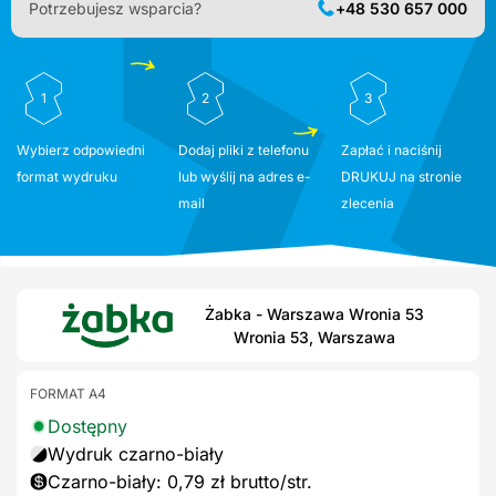
Potrzebujesz wsparcia?
+48 530 657 000
1
2
3
Wybierz odpowiedni
Dodaj pliki z telefonu
Zapłać i naciśnij
format wydruku
lub wyślij na adres e-
DRUKUJ na stronie
mail
zlecenia
Żabka - Warszawa Wronia 53
Wronia 53, Warszawa
FORMAT A4
Dostępny
Wydruk czarno-biały
Czarno-biały: 0,79 zł brutto/str.