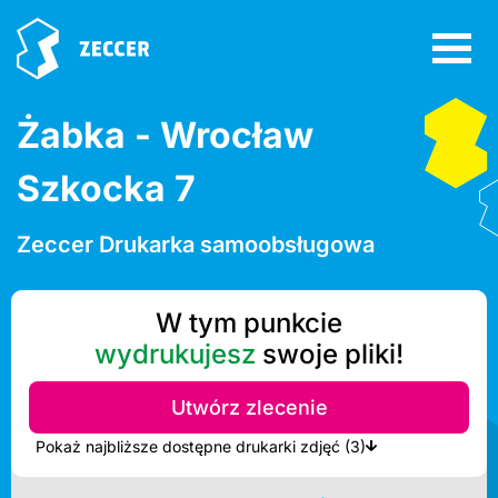
Żabka - Wrocław
Szkocka 7
Zeccer Drukarka samoobsługowa
W tym punkcie
wydrukujesz
swoje pliki!
Utwórz zlecenie
Pokaż najbliższe dostępne drukarki zdjęć (3)