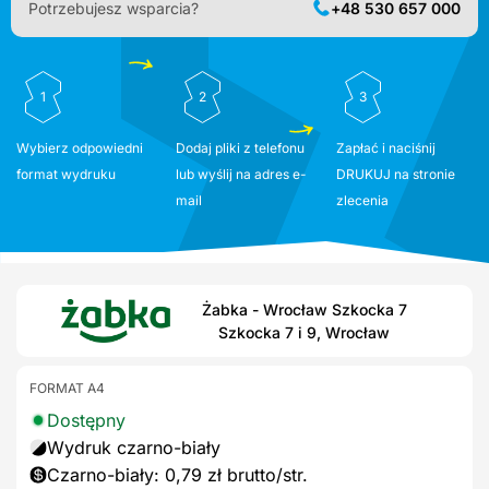
Potrzebujesz wsparcia?
+48 530 657 000
1
2
3
Wybierz odpowiedni
Dodaj pliki z telefonu
Zapłać i naciśnij
format wydruku
lub wyślij na adres e-
DRUKUJ na stronie
mail
zlecenia
Żabka - Wrocław Szkocka 7
Szkocka 7 i 9, Wrocław
FORMAT A4
Dostępny
Wydruk czarno-biały
Czarno-biały: 0,79 zł brutto/str.