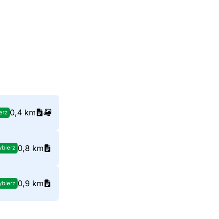
0,4 km
erz
0,8 km
bierz
0,9 km
bierz