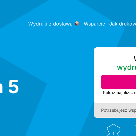
Wydruki z dostawą
Wsparcie
Jak druko
wydr
 5
Potrzebujesz wsp
1