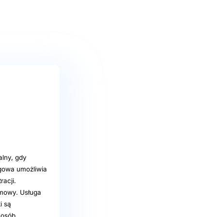
alny, gdy
ugowa umożliwia
racji.
umowy. Usługa
i są
 osób