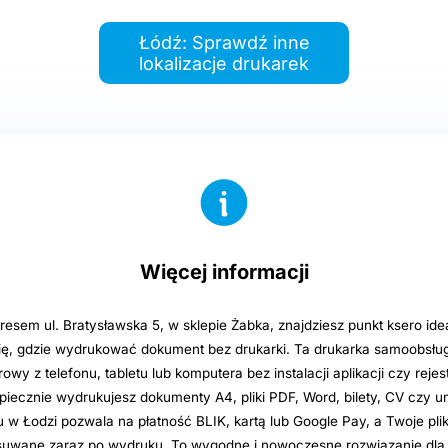
Łódź: Sprawdź inne
lokalizacje drukarek
Więcej informacji
esem ul. Bratysławska 5, w sklepie Żabka, znajdziesz punkt ksero ide
ię, gdzie wydrukować dokument bez drukarki. Ta drukarka samoobsł
owy z telefonu, tabletu lub komputera bez instalacji aplikacji czy rejest
piecznie wydrukujesz dokumenty A4, pliki PDF, Word, bilety, CV czy 
u w Łodzi pozwala na płatność BLIK, kartą lub Google Pay, a Twoje plik
suwane zaraz po wydruku. To wygodne i nowoczesne rozwiązanie dla