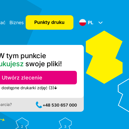
Punkty druku
wać
Biznes
PL
W tym punkcie
ukujesz
swoje pliki!
Utwórz zlecenie
Pokaż najbliższe dostępne drukarki zdjęć (3)
arcia?
+48 530 657 000
2
3