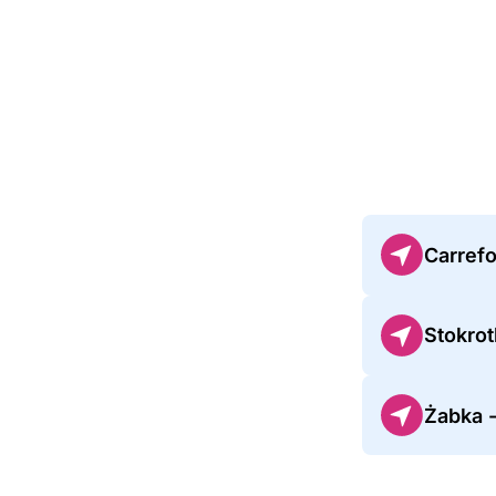
Carref
Stokrot
Żabka 