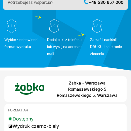
Potrzebujesz wsparcia?
+48 530 657 000
1
2
3
Wybierz odpowiedni
Dodaj pliki z telefonu
Zapłać i naciśnij
format wydruku
lub wyślij na adres e-
DRUKUJ na stronie
mail
zlecenia
Żabka - Warszawa
Romaszewskiego 5
Romaszewskiego 5, Warszawa
FORMAT A4
Dostępny
Wydruk czarno-biały