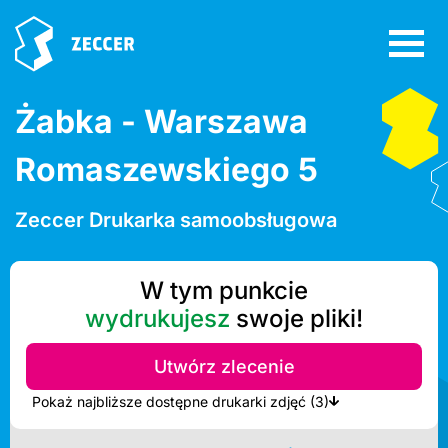
Żabka - Warszawa
Romaszewskiego 5
Zeccer Drukarka samoobsługowa
W tym punkcie
wydrukujesz
swoje pliki!
Utwórz zlecenie
Pokaż najbliższe dostępne drukarki zdjęć (3)