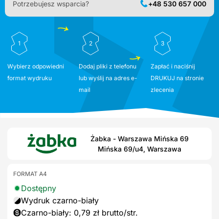
Potrzebujesz wsparcia?
+48 530 657 000
1
2
3
Wybierz odpowiedni
Dodaj pliki z telefonu
Zapłać i naciśnij
format wydruku
lub wyślij na adres e-
DRUKUJ na stronie
mail
zlecenia
Żabka - Warszawa Mińska 69
Mińska 69/u4, Warszawa
FORMAT A4
Dostępny
Wydruk czarno-biały
Czarno-biały: 0,79 zł brutto/str.