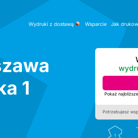
Wydruki z dostawą
Wsparcie
Jak druko
szawa
wydr
a 1
Potrzebujesz wsp
1