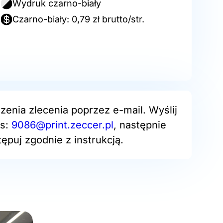
Wydruk czarno-biały
Czarno-biały: 0,79 zł brutto/str.
zenia zlecenia poprzez e-mail. Wyślij
es:
9086@print.zeccer.pl
, następnie
ępuj zgodnie z instrukcją.