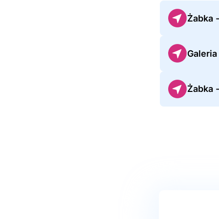
Żabka 
Galeri
Żabka 