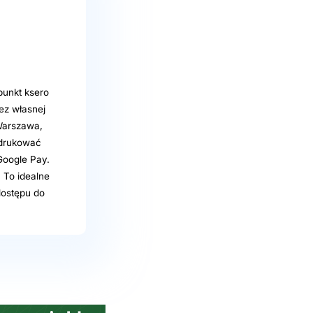
punkt ksero
ez własnej
Warszawa,
wydrukować
Google Pay.
 To idealne
dostępu do