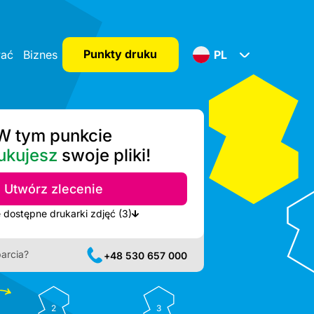
Punkty druku
wać
Biznes
PL
W tym punkcie
ukujesz
swoje pliki!
Utwórz zlecenie
Pokaż najbliższe dostępne drukarki zdjęć (3)
arcia?
+48 530 657 000
2
3