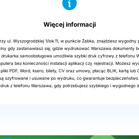
Więcej informacji
zy ul. Wyszogrodzkiej 1/lok.11, w punkcie Żabka, znajdziesz wygodny 
lny gdy zastanawiasz się, gdzie wydrukować Warszawa dokumenty b
a drukarka samoobsługowa umożliwia szybki druk cyfrowy z telefonu 
putera bez konieczności instalacji aplikacji czy rejestracji. Możesz 
liki PDF, Word, ksero, bilety, CV oraz umowy, płacąc BLIK, kartą lub 
i są szyfrowane i usuwane po wydruku, co gwarantuje bezpieczeństwo.
 druk z telefonu Warszawa, gdy potrzebujesz szybkiego i wygodnego 