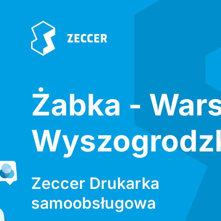
Żabka - War
Wyszogrodzk
Zeccer Drukarka
samoobsługowa