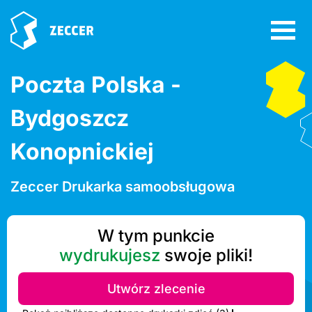
Poczta Polska -
Bydgoszcz
Konopnickiej
Zeccer Drukarka samoobsługowa
W tym punkcie
wydrukujesz
swoje pliki!
Utwórz zlecenie