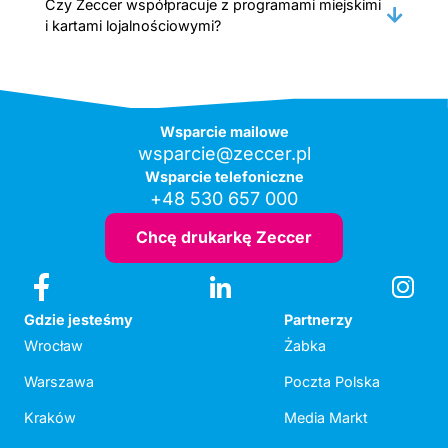
Czy Zeccer współpracuje z programami miejskimi
i kartami lojalnościowymi?
Wsparcie mailowe
wsparcie@zeccer.pl
Wsparcie telefoniczne
+48 530 657 000
Chcę drukarkę Zeccer
Gdzie jesteśmy
Partnerzy
Wrocław
Żabka
Warszawa
Poczta Polska
Kraków
Media Markt