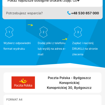
Pokaż najbliższe dostępne drukarki zdjęć (3)
Potrzebujesz wsparcia?
+48 530 657 000
1
2
3
Wybierz odpowiedni
Dodaj pliki z telefonu
Zapłać i naciśnij
format wydruku
lub wyślij na adres e-
DRUKUJ na stronie
mail
zlecenia
Poczta Polska - Bydgoszcz
Konopnickiej
Konopnickiej 30, Bydgoszcz
FORMAT A4