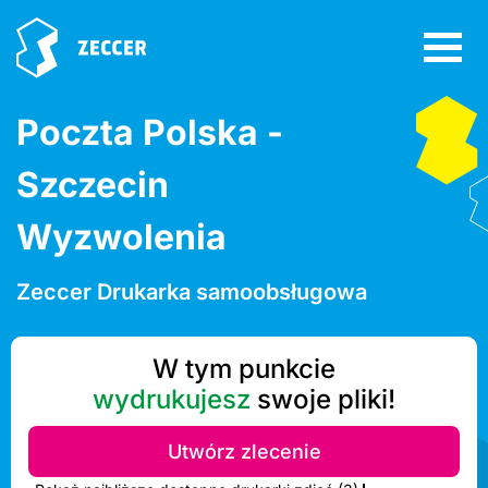
Poczta Polska -
Szczecin
Wyzwolenia
Zeccer Drukarka samoobsługowa
W tym punkcie
wydrukujesz
swoje pliki!
Utwórz zlecenie