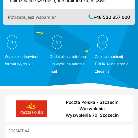
Pokaż najbliższe dostępne drukarki zdjęć (3)
Potrzebujesz wsparcia?
+48 530 657 000
1
2
3
Wybierz odpowiedni
Dodaj pliki z telefonu
Zapłać i naciśnij
format wydruku
lub wyślij na adres e-
DRUKUJ na stronie
mail
zlecenia
Poczta Polska - Szczecin
Wyzwolenia
Wyzwolenia 70, Szczecin
FORMAT A4