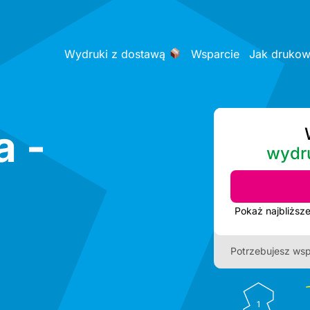
Wydruki z dostawą
Wsparcie
Jak druko
a -
wydr
Potrzebujesz wsp
1