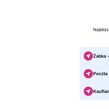
Najbliż
Żabka -
Poczta
Kauflan