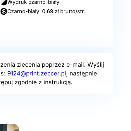
Wydruk czarno-biały
Czarno-biały: 0,69 zł brutto/str.
zenia zlecenia poprzez e-mail. Wyślij
es:
9124@print.zeccer.pl
, następnie
ępuj zgodnie z instrukcją.