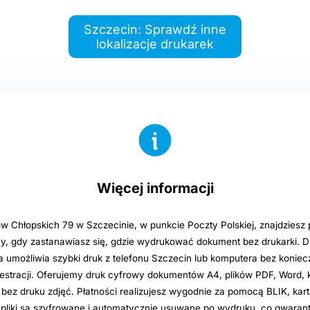
Szczecin: Sprawdź inne
lokalizacje drukarek
Więcej informacji
ów Chłopskich 79 w Szczecinie, w punkcie Poczty Polskiej, znajdziesz 
ny, gdy zastanawiasz się, gdzie wydrukować dokument bez drukarki. D
umożliwia szybki druk z telefonu Szczecin lub komputera bez konieczn
ejestracji. Oferujemy druk cyfrowy dokumentów A4, plików PDF, Word, k
bez druku zdjęć. Płatności realizujesz wygodnie za pomocą BLIK, kart
 pliki są szyfrowane i automatycznie usuwane po wydruku, co gwaran