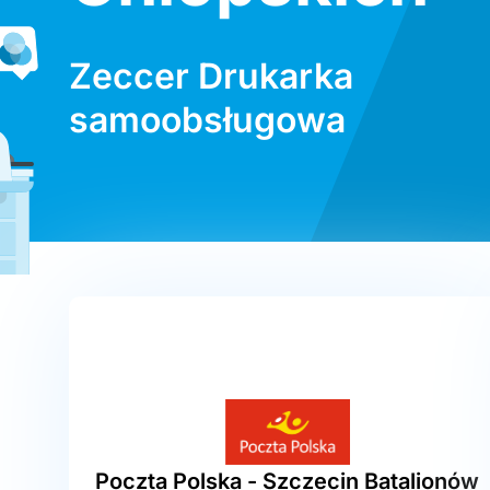
Zeccer Drukarka
samoobsługowa
Poczta Polska - Szczecin Batalionów