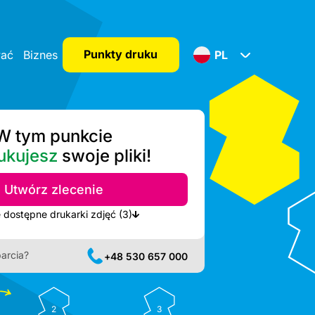
Punkty druku
wać
Biznes
PL
W tym punkcie
ukujesz
swoje pliki!
Utwórz zlecenie
Pokaż najbliższe dostępne drukarki zdjęć (3)
arcia?
+48 530 657 000
2
3