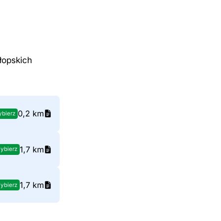
łopskich
0,2 km
bierz
1,7 km
ybierz
1,7 km
ybierz