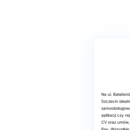
Na ul. Batalion
Szczecin ideal
samoobsługowa 
aplikacji czy r
CV oraz umów, 
Pay. Wszystkie