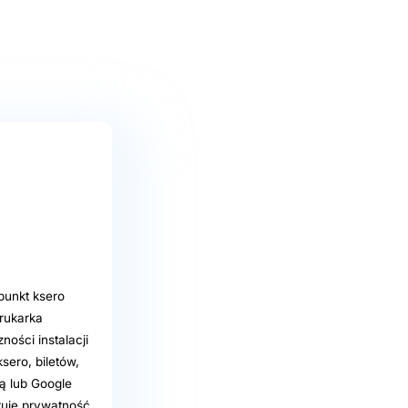
punkt ksero
rukarka
ości instalacji
sero, biletów,
ą lub Google
tuje prywatność