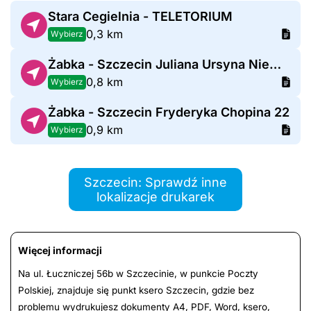
Stara Cegielnia - TELETORIUM
0,3 km
Wybierz
Żabka - Szczecin Juliana Ursyna Niemcewicza 35A
0,8 km
Wybierz
Żabka - Szczecin Fryderyka Chopina 22
0,9 km
Wybierz
Szczecin: Sprawdź inne
lokalizacje drukarek
Więcej informacji
Na ul. Łuczniczej 56b w Szczecinie, w punkcie Poczty
Polskiej, znajduje się punkt ksero Szczecin, gdzie bez
problemu wydrukujesz dokumenty A4, PDF, Word, ksero,