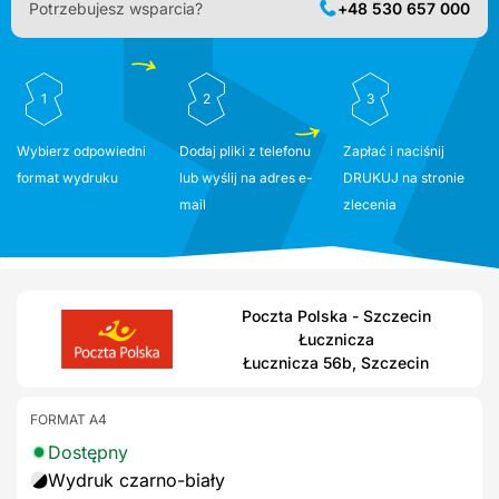
Potrzebujesz wsparcia?
+48 530 657 000
1
2
3
Wybierz odpowiedni
Dodaj pliki z telefonu
Zapłać i naciśnij
format wydruku
lub wyślij na adres e-
DRUKUJ na stronie
mail
zlecenia
Poczta Polska - Szczecin
Łucznicza
Łucznicza 56b, Szczecin
FORMAT A4
Dostępny
Wydruk czarno-biały