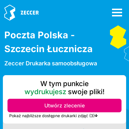
Poczta Polska -
Szczecin Łucznicza
Zeccer Drukarka samoobsługowa
W tym punkcie
wydrukujesz
swoje pliki!
Utwórz zlecenie
Pokaż najbliższe dostępne drukarki zdjęć (3)