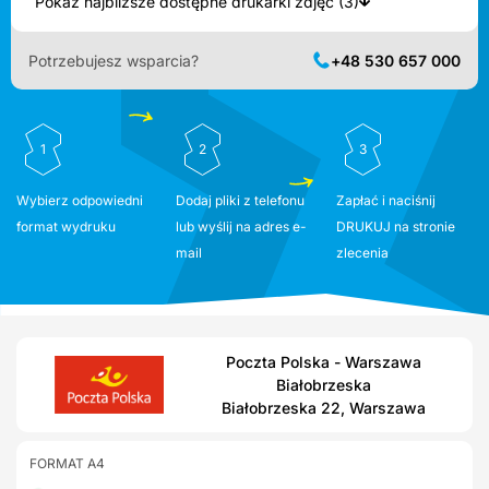
Pokaż najbliższe dostępne drukarki zdjęć (3)
Potrzebujesz wsparcia?
+48 530 657 000
1
2
3
Wybierz odpowiedni
Dodaj pliki z telefonu
Zapłać i naciśnij
format wydruku
lub wyślij na adres e-
DRUKUJ na stronie
mail
zlecenia
Poczta Polska - Warszawa
Białobrzeska
Białobrzeska 22, Warszawa
FORMAT A4