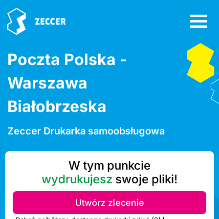
Poczta Polska -
Warszawa
Białobrzeska
Zeccer Drukarka samoobsługowa
W tym punkcie
wydrukujesz
swoje pliki!
Utwórz zlecenie