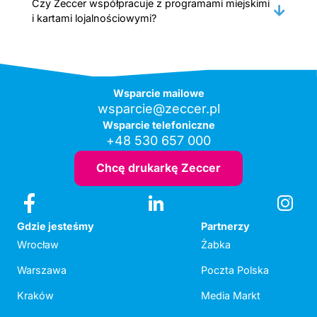
Czy Zeccer współpracuje z programami miejskimi
i kartami lojalnościowymi?
Wsparcie mailowe
wsparcie@zeccer.pl
Wsparcie telefoniczne
+48 530 657 000
Chcę drukarkę Zeccer
Gdzie jesteśmy
Partnerzy
Wrocław
Żabka
Warszawa
Poczta Polska
Kraków
Media Markt