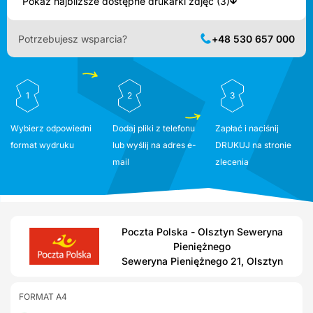
Pokaż najbliższe dostępne drukarki zdjęć (3)
Potrzebujesz wsparcia?
+48 530 657 000
1
2
3
Wybierz odpowiedni
Dodaj pliki z telefonu
Zapłać i naciśnij
format wydruku
lub wyślij na adres e-
DRUKUJ na stronie
mail
zlecenia
Poczta Polska - Olsztyn Seweryna
Pieniężnego
Seweryna Pieniężnego 21, Olsztyn
FORMAT A4