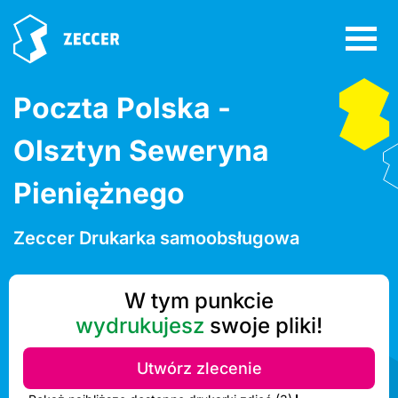
Poczta Polska -
Olsztyn Seweryna
Pieniężnego
Zeccer Drukarka samoobsługowa
W tym punkcie
wydrukujesz
swoje pliki!
Utwórz zlecenie