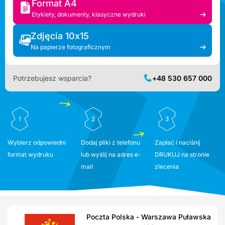
Format A4
Etykiety, dokumenty, klasyczne wydruki
Zdjęcia 10x15
Na papierze fotograficznym
Potrzebujesz wsparcia?
+48 530 657 000
1
2
3
Wybierz odpowiedni
Dodaj pliki z telefonu
Zapłać i naciśnij
format wydruku
lub wyślij na adres e-
DRUKUJ na stronie
mail
zlecenia
Poczta Polska - Warszawa Puławska