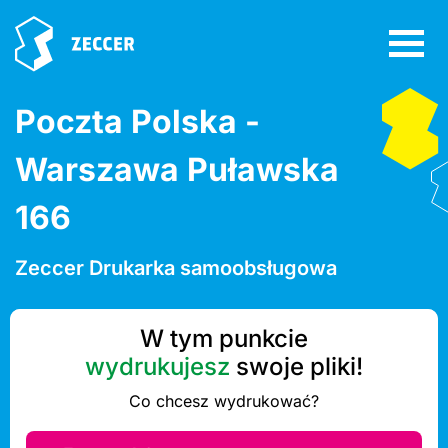
Poczta Polska -
Warszawa Puławska
166
Zeccer Drukarka samoobsługowa
W tym punkcie
wydrukujesz
swoje pliki!
Co chcesz wydrukować?