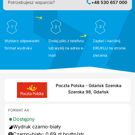
Potrzebujesz wsparcia?
+48 530 657 000
1
2
3
Wybierz odpowiedni
Dodaj pliki z telefonu
Zapłać i naciśnij
format wydruku
lub wyślij na adres e-
DRUKUJ na stronie
mail
zlecenia
Poczta Polska - Gdańsk Szeroka
Szeroka 98, Gdańsk
FORMAT A4
Dostępny
Wydruk czarno-biały
Czarno-biały: 0,69 zł brutto/str.