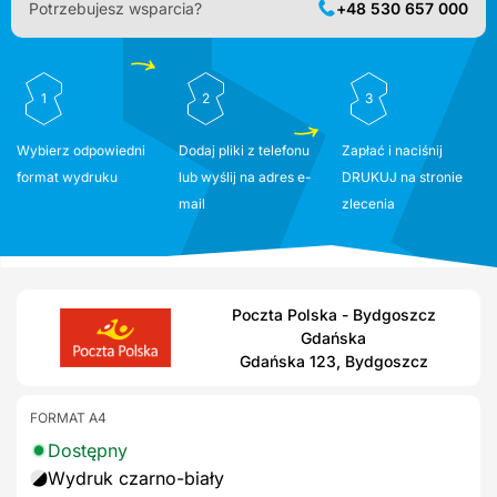
Potrzebujesz wsparcia?
+48 530 657 000
1
2
3
Wybierz odpowiedni
Dodaj pliki z telefonu
Zapłać i naciśnij
format wydruku
lub wyślij na adres e-
DRUKUJ na stronie
mail
zlecenia
Poczta Polska - Bydgoszcz
Gdańska
Gdańska 123, Bydgoszcz
FORMAT A4
Dostępny
Wydruk czarno-biały