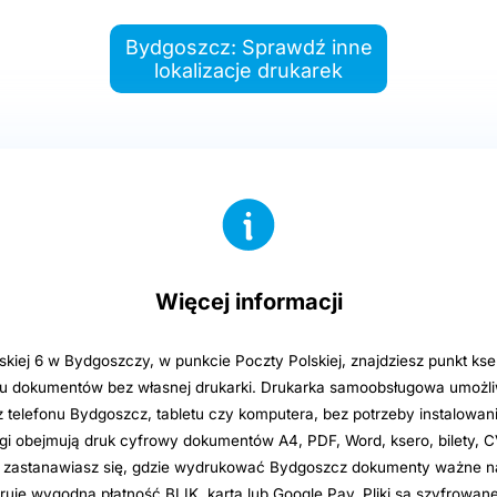
Bydgoszcz: Sprawdź inne
lokalizacje drukarek
Więcej informacji
ńskiej 6 w Bydgoszczy, w punkcie Poczty Polskiej, znajdziesz punkt ks
ku dokumentów bez własnej drukarki. Drukarka samoobsługowa umożliw
telefonu Bydgoszcz, tabletu czy komputera, bez potrzeby instalowania
ługi obejmują druk cyfrowy dokumentów A4, PDF, Word, ksero, bilety, 
li zastanawiasz się, gdzie wydrukować Bydgoszcz dokumenty ważne na
ruje wygodną płatność BLIK, kartą lub Google Pay. Pliki są szyfrowan