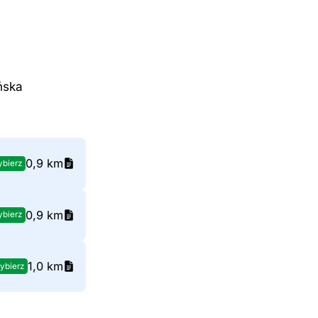
ńska
0,9 km
bierz
0,9 km
bierz
1,0 km
ybierz