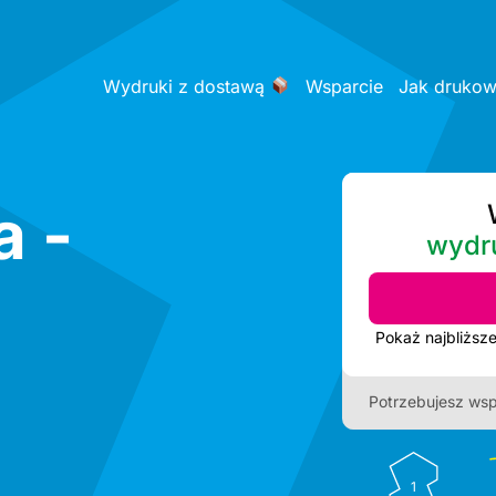
Wydruki z dostawą
Wsparcie
Jak druko
a -
wydr
Potrzebujesz wsp
1