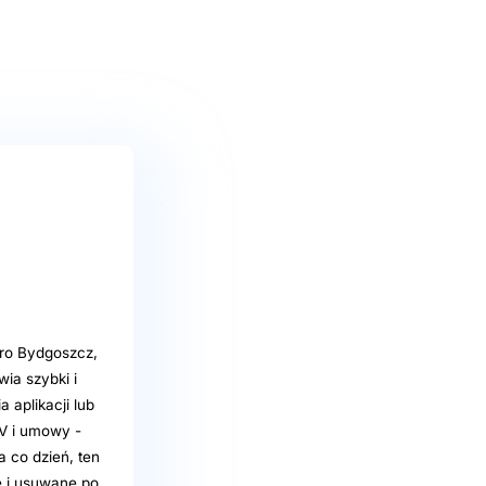
ero Bydgoszcz,
ia szybki i
 aplikacji lub
CV i umowy -
 co dzień, ten
e i usuwane po