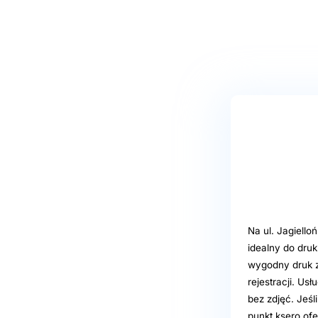
Na ul. Jagiello
idealny do dru
wygodny druk z 
rejestracji. Us
bez zdjęć. Jeś
punkt ksero ofe