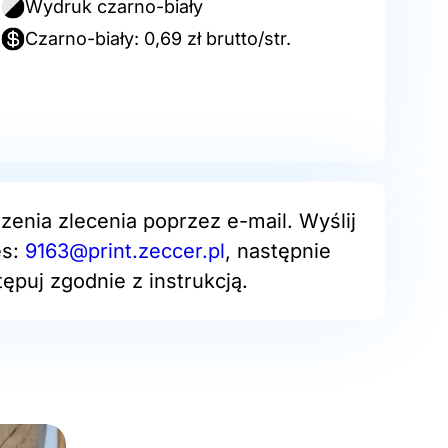
Wydruk czarno-biały
Czarno-biały: 0,69 zł brutto/str.
zenia zlecenia poprzez e-mail. Wyślij
es:
9163@print.zeccer.pl
, następnie
ępuj zgodnie z instrukcją.