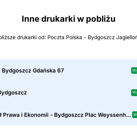
Inne drukarki w pobliżu
bliższe drukarki od: Poczta Polska - Bydgoszcz Jagiello
- Bydgoszcz Gdańska 67
Wy
Bydgoszcz
Wy
Wydział Prawa i Ekonomii - Bydgoszcz Plac Weyssenhoffa 11
W