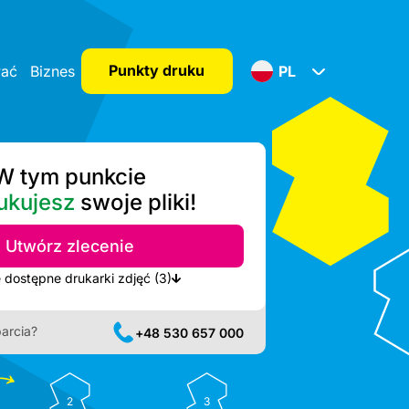
Punkty druku
wać
Biznes
PL
W tym punkcie
ukujesz
swoje pliki!
Utwórz zlecenie
Pokaż najbliższe dostępne drukarki zdjęć (3)
arcia?
+48 530 657 000
2
3