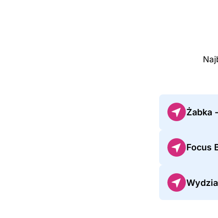
Naj
Żabka 
Focus 