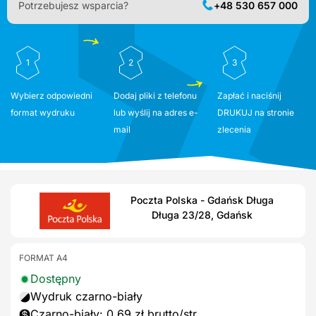
Potrzebujesz wsparcia?
+48 530 657 000
1
2
3
Wybierz odpowiedni
Dodaj pliki z telefonu
Zapłać i naciśnij
format wydruku
lub wyślij na adres e-
DRUKUJ na stronie
mail
zlecenia
Poczta Polska - Gdańsk Długa
Długa 23/28, Gdańsk
FORMAT A4
Dostępny
Wydruk czarno-biały
Czarno-biały: 0,69 zł brutto/str.