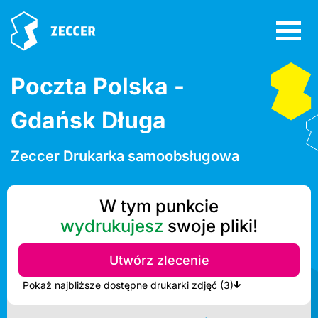
Poczta Polska -
Gdańsk Długa
Zeccer Drukarka samoobsługowa
W tym punkcie
wydrukujesz
swoje pliki!
Utwórz zlecenie
Pokaż najbliższe dostępne drukarki zdjęć (3)