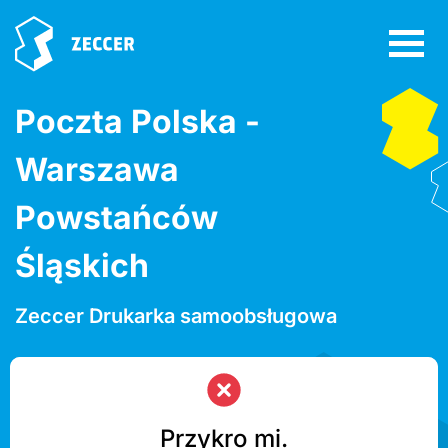
Poczta Polska -
Warszawa
Powstańców
Śląskich
Zeccer Drukarka samoobsługowa
Przykro mi.