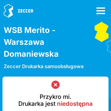
WSB Merito -
Warszawa
Domaniewska
Zeccer Drukarka samoobsługowa
Przykro mi.
Drukarka jest
niedostępna