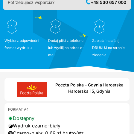
Potrzebujesz wsparcia?
+48 530 657 000
1
2
3
Wybierz odpowiedni
Dodaj pliki z telefonu
Zapłać i naciśnij
format wydruku
lub wyślij na adres e-
DRUKUJ na stronie
mail
zlecenia
Poczta Polska - Gdynia Harcerska
Harcerska 15, Gdynia
FORMAT A4
Dostępny
Wydruk czarno-biały
Czarno-biały: 0,69 zł brutto/str.