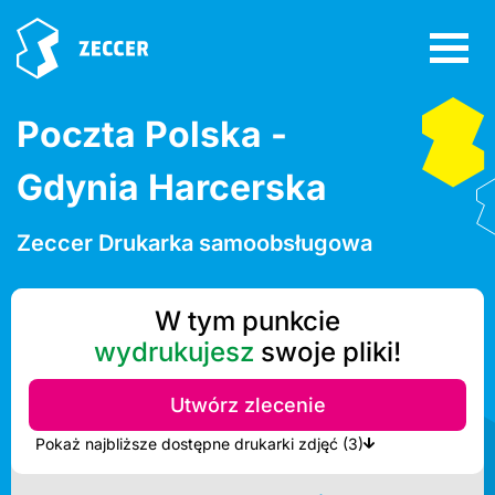
Poczta Polska -
Gdynia Harcerska
Zeccer Drukarka samoobsługowa
W tym punkcie
wydrukujesz
swoje pliki!
Utwórz zlecenie
Pokaż najbliższe dostępne drukarki zdjęć (3)