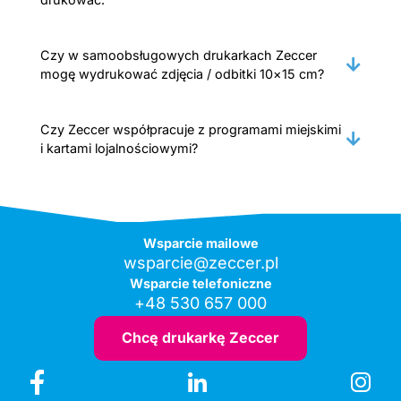
Czy w samoobsługowych drukarkach Zeccer
mogę wydrukować zdjęcia / odbitki 10×15 cm?
Czy Zeccer współpracuje z programami miejskimi
i kartami lojalnościowymi?
Wsparcie mailowe
wsparcie@zeccer.pl
Wsparcie telefoniczne
+48 530 657 000
Chcę drukarkę Zeccer