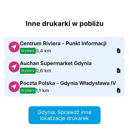
Inne drukarki w pobliżu
Centrum Riviera - Punkt Informacji
0,4 km
Wybierz
Auchan Supermarket Gdynia
0,6 km
Wybierz
Poczta Polska - Gdynia Władysława IV
1,1 km
Wybierz
Gdynia: Sprawdź inne
lokalizacje drukarek