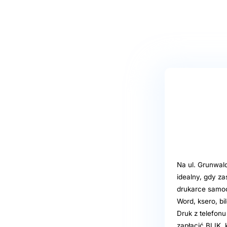
Na ul. Grunwald
idealny, gdy z
drukarce samo
Word, ksero, bi
Druk z telefonu
zapłacić BLIK, 