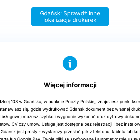
Gdańsk: Sprawdź inne
lokalizacje drukarek
Więcej informacji
zkiej 108 w Gdańsku, w punkcie Poczty Polskiej, znajdziesz punkt kse
astanawiasz się, gdzie wydrukować Gdańsk dokument bez własnej druka
obsługowej możesz szybko i wygodnie wykonać druk cyfrowy dokume
letów, CV czy umów. Usługa jest dostępna bez rejestracji i bez instalowa
 Gdańsk jest prosty - wystarczy przesłać plik z telefonu, tabletu lub ko
kartą lub Google Pay. Twoje pliki są szyfrowane i automatycznie usuw