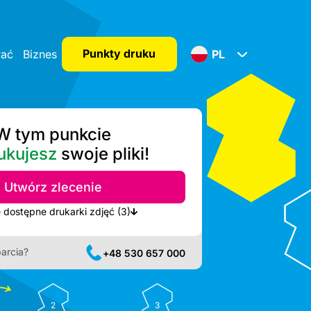
Punkty druku
wać
Biznes
PL
W tym punkcie
ukujesz
swoje pliki!
Utwórz zlecenie
Pokaż najbliższe dostępne drukarki zdjęć (3)
arcia?
+48 530 657 000
2
3