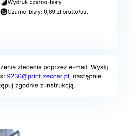
Wydruk czarno-biały
Czarno-biały: 0,69 zł brutto/str.
zenia zlecenia poprzez e-mail. Wyślij
es:
9230@print.zeccer.pl
, następnie
ępuj zgodnie z instrukcją.