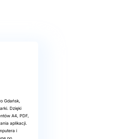
ro Gdańsk,
rki. Dzięki
ntów A4, PDF,
nia aplikacji.
mputera i
ane po