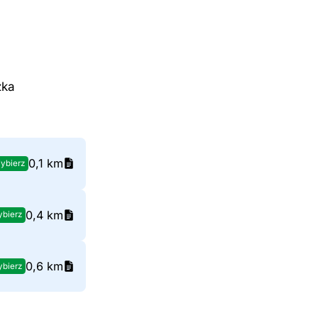
zka
0,1 km
ybierz
0,4 km
bierz
0,6 km
bierz