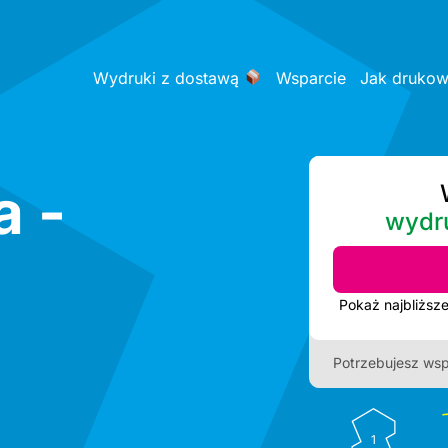
Wydruki z dostawą
Wsparcie
Jak druko
a -
wydr
a
Potrzebujesz wsp
1