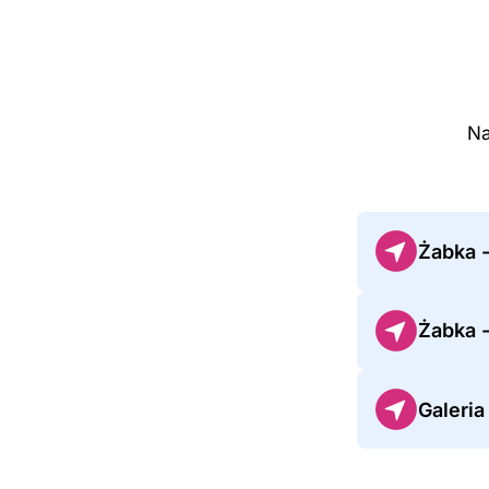
Na
Żabka 
Żabka 
Galeria