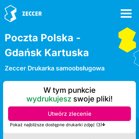
Poczta Polska -
Gdańsk Kartuska
Zeccer Drukarka samoobsługowa
W tym punkcie
wydrukujesz
swoje pliki!
Utwórz zlecenie
Pokaż najbliższe dostępne drukarki zdjęć (3)