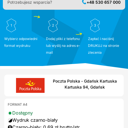
Potrzebujesz wsparcia?
+48 530 657 000
1
2
3
Wybierz odpowiedni
Dodaj pliki z telefonu
Zapłać i naciśnij
format wydruku
lub wyślij na adres e-
DRUKUJ na stronie
mail
zlecenia
Poczta Polska - Gdańsk Kartuska
Kartuska 94, Gdańsk
FORMAT A4
Dostępny
Wydruk czarno-biały
Czarno-biały: 0,69 zł brutto/str.