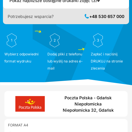
Pokaż najbliższe dostępne drukarki zdjęć (3)
Potrzebujesz wsparcia?
+48 530 657 000
1
2
3
Wybierz odpowiedni
Dodaj pliki z telefonu
Zapłać i naciśnij
format wydruku
lub wyślij na adres e-
DRUKUJ na stronie
mail
zlecenia
Poczta Polska - Gdańsk
Niepołomicka
Niepołomicka 32, Gdańsk
FORMAT A4