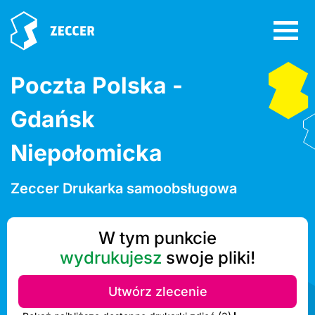
Poczta Polska -
Gdańsk
Niepołomicka
Zeccer Drukarka samoobsługowa
W tym punkcie
wydrukujesz
swoje pliki!
Utwórz zlecenie